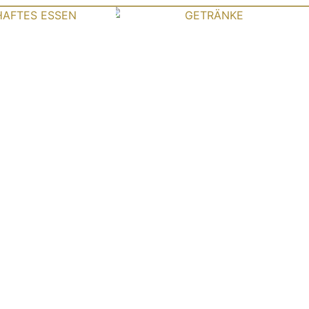
RME &
GETRÄNKE
ALTE
RICHTE
HTSCHORLE,
KT und
HENAUER
EL BIER