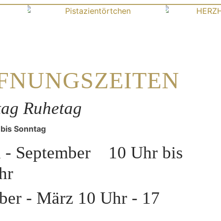
Direkt
zum
SIE
&
KUCHEN &
WA
Inhalt
EN,
SÜSSES
K
IR
FNUNGSZEITEN
GE
FRUC
T
ag Ruhetag
SE
UND
QUICHE,
REC
 bis Sonntag
T
l - September 10 Uhr bis
O
LECKERE
INS
R
hr
BROTE,
E
ber - März 10 Uhr - 17
E
NUDELGERICHTE