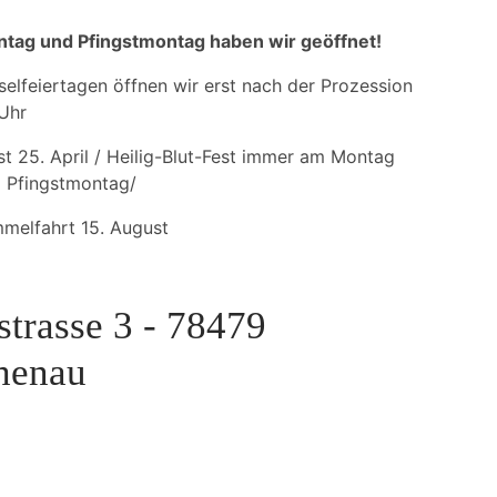
und vieles mehr...
tag und Pfingstmontag haben wir geöffnet!
EN
selfeiertagen öffnen wir erst nach der Prozession
N
Uhr
S
t 25. April / Heilig-Blut-Fest immer am Montag
 Pfingstmontag/
melfahrt 15. August
EZEPTE
strasse 3 - 78479
henau
EN
IMPRESSIO
EN.