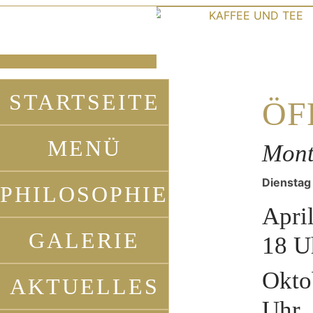
ALLES WAS 
KAFFEE 
BEI UNS ESS
TEE
HAUPTNAVIGATION
STELLEN W
STARTSEITE
ÖF
SELBST MI
MENÜ
Mont
Espresso,
KUCHEN,
VIEL LIEBE 
chwarztee, Chai
MUFFINS,
Dienstag
SORGFAL
PHILOSOPHIE
Apri
d vieles mehr...
KEKSE & C
IN UNSERE
GALERIE
18 U
BACKSTUB
Okto
UND KÜCH
AKTUELLES
Uhr